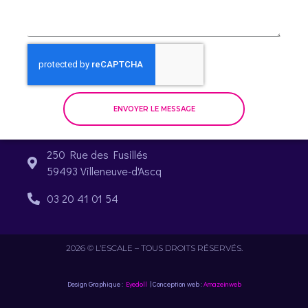
ENVOYER LE MESSAGE
250 Rue des Fusillés
59493 Villeneuve-d'Ascq
03 20 41 01 54
2026 © L’ESCALE – TOUS DROITS RÉSERVÉS.
Design Graphique :
Eyedoll
| Conception web :
Amazeinweb